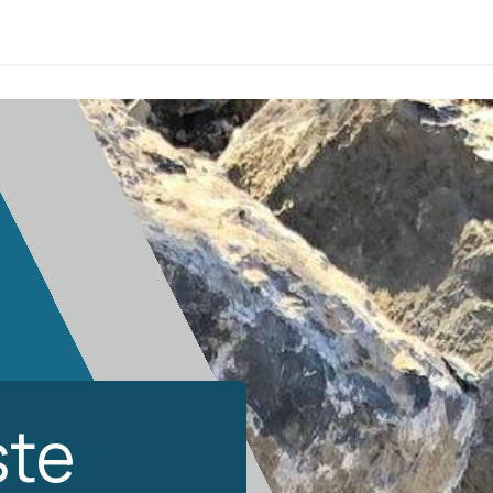
té
ste