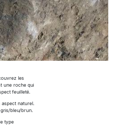
couvrez les
st une roche qui
spect feuilleté.
n aspect naturel.
 gris/bleu/brun.
le type