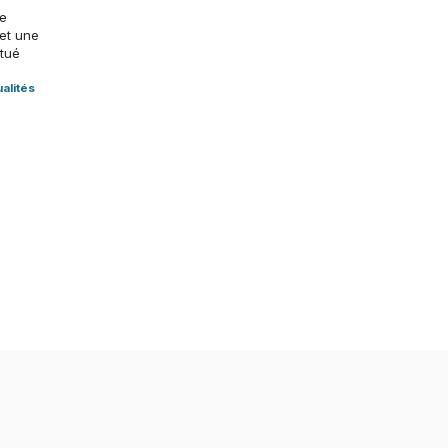
re
et une
ctué
alités