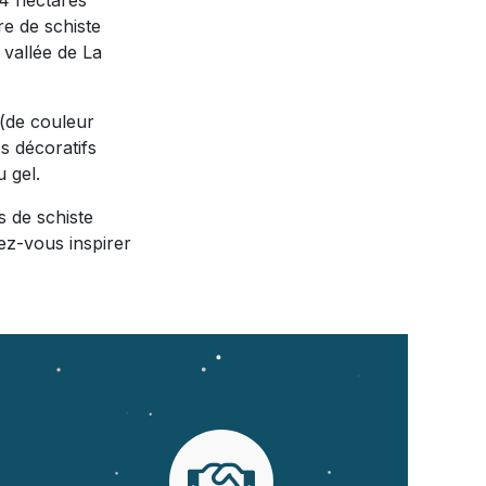
 4 hectares
re de schiste
 vallée de La
 (de couleur
cs décoratifs
u gel.
s de schiste
ez-vous inspirer