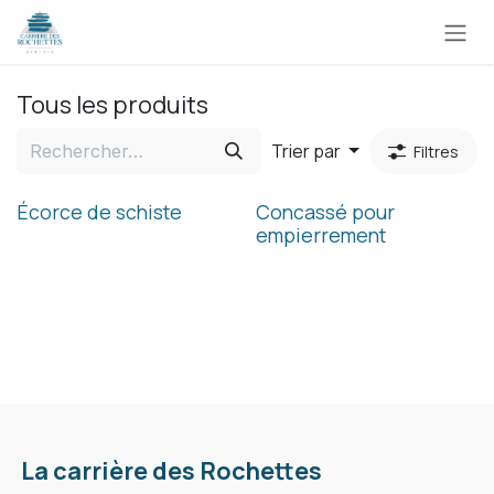
Se rendre au contenu
Tous les produits
Trier par
Filtres
Écorce de schiste
Concassé pour
empierrement
La carrière des Rochettes