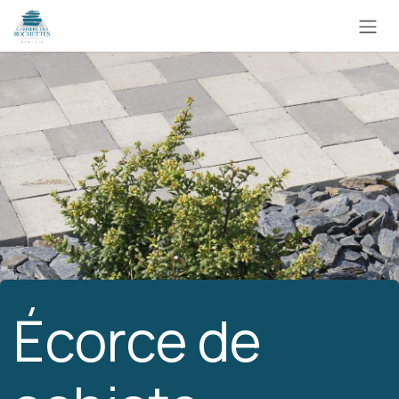
Se rendre au contenu
Écorce de